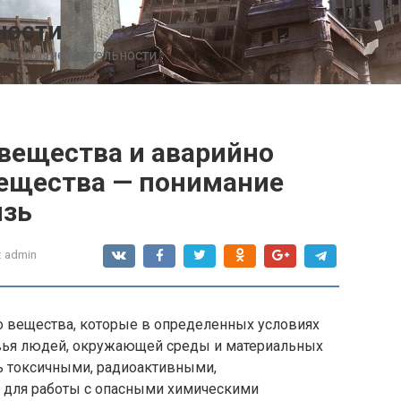
ности
сти жизнедеятельности
вещества и аварийно
ещества — понимание
язь
:
admin
о вещества, которые в определенных условиях
овья людей, окружающей среды и материальных
ть токсичными, радиоактивными,
, для работы с опасными химическими