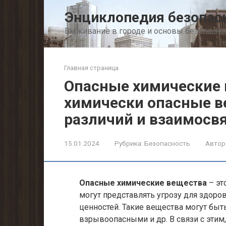
Перейти
Энциклопедия безопас
к
контенту
Выживание в городе и основы безопасно
Главная страница
Опасные химические 
химически опасные в
различий и взаимосв
15.01.2024
Рубрика:
Безопасность
Автор
Опасные химические вещества
– эт
могут представлять угрозу для здор
ценностей. Такие вещества могут бы
взрывоопасными и др. В связи с этим