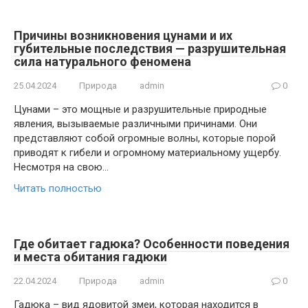
Причины возникновения цунами и их
губительные последствия — разрушительная
сила натурального феномена
25.04.2024
Природа
admin
0
Цунами – это мощные и разрушительные природные
явления, вызываемые различными причинами. Они
представляют собой огромные волны, которые порой
приводят к гибели и огромному материальному ущербу.
Несмотря на свою…
Читать полностью
Где обитает гадюка? Особенности поведения
и места обитания гадюки
22.04.2024
Природа
admin
0
Гадюка – вид ядовитой змеи, которая находится в