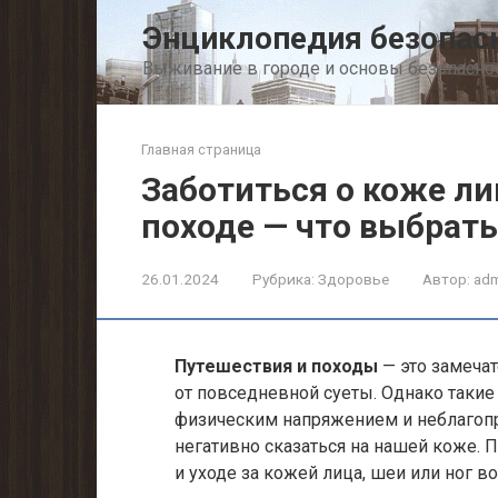
Перейти
Энциклопедия безопас
к
контенту
Выживание в городе и основы безопасно
Главная страница
Заботиться о коже ли
походе — что выбрать
26.01.2024
Рубрика:
Здоровье
Автор:
adm
Путешествия и походы
— это замечат
от повседневной суеты. Однако таки
физическим напряжением и неблагоп
негативно сказаться на нашей коже. 
и уходе за кожей лица, шеи или ног в