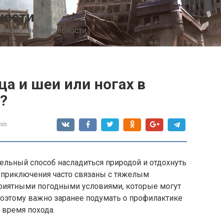
ности
сти жизнедеятельности
ца и шеи или ногах в
?
in
ельный способ насладиться природой и отдохнуть
е приключения часто связаны с тяжелым
риятными погодными условиями, которые могут
Поэтому важно заранее подумать о профилактике
о время похода.