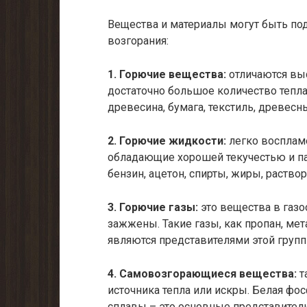
Вещества и материалы могут быть под
возгорания:
1. Горючие вещества:
отличаются выс
достаточно большое количество тепла
древесина, бумага, текстиль, древесны
2. Горючие жидкости:
легко восплам
обладающие хорошей текучестью и п
бензин, ацетон, спирты, жиры, раствор
3. Горючие газы:
это вещества в газо
зажжены. Такие газы, как пропан, мет
являются представителями этой групп
4. Самовозгорающиеся вещества:
т
источника тепла или искры. Белая фо
сплавы – это основные представители