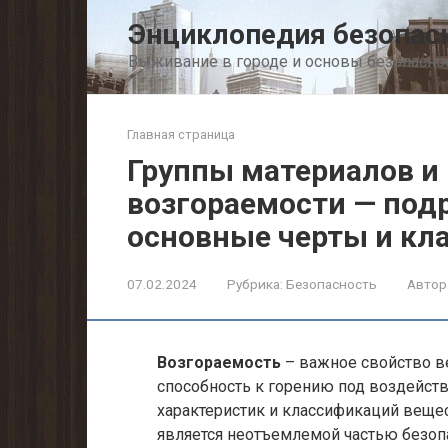
Перейти
Энциклопедия безопас
к
контенту
Выживание в городе и основы безопасно
Главная страница
Группы материалов и
возгораемости — подр
основные черты и кл
07.02.2024
Рубрика:
Безопасность
Автор
Возгораемость
– важное свойство ве
способность к горению под воздейств
характеристик и классификаций вещес
является неотъемлемой частью безопа