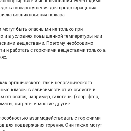
ранспортировке и использовании. Необходимо
редств пожаротушения для предотвращения
риска возникновения пожара.
а могут быть опасными не только при
но и в условиях повышенной температуры или
ческими веществами. Поэтому необходимо
и и работать с горючими веществами только в
ях.
ак органического, так и неорганического
чные классы в зависимости от их свойств и
м относятся, например, галогены (хлор, фтор,
оматы, нитраты и многие другие.
пособностью взаимодействовать с горючими
д для поддержания горения. Они также могут