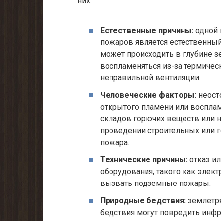
них:
Естественные причины:
одной 
пожаров является естественный 
может происходить в глубине з
воспламеняться из-за термичес
неправильной вентиляции.
Человеческие факторы:
неост
открытого пламени или воспла
складов горючих веществ или 
проведении строительных или г
пожара.
Технические причины:
отказ ил
оборудования, такого как элек
вызвать подземные пожары.
Природные бедствия:
землетря
бедствия могут повредить инфр