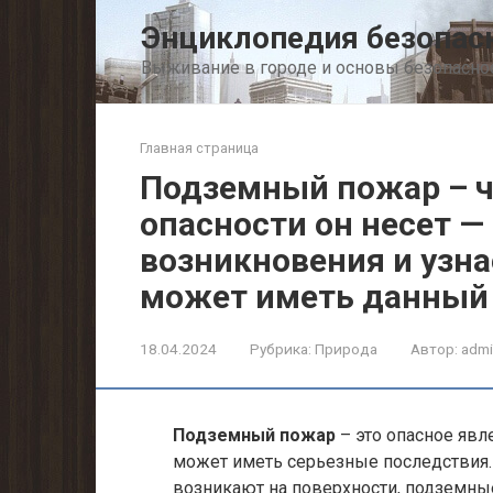
Перейти
Энциклопедия безопас
к
контенту
Выживание в городе и основы безопасно
Главная страница
Подземный пожар – чт
опасности он несет 
возникновения и узна
может иметь данный
18.04.2024
Рубрика:
Природа
Автор:
admi
Подземный пожар
– это опасное явл
может иметь серьезные последствия.
возникают на поверхности, подземны