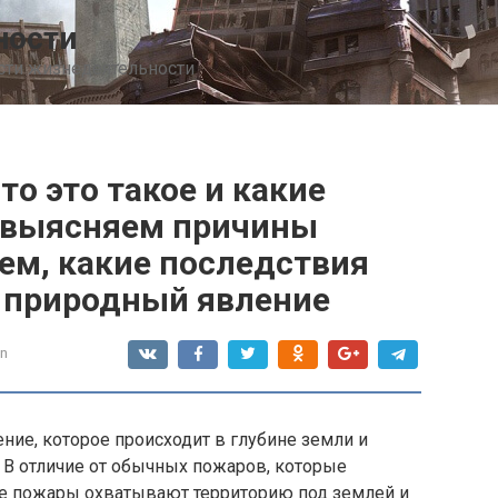
ности
сти жизнедеятельности
о это такое и какие
— выясняем причины
ем, какие последствия
 природный явление
n
ение, которое происходит в глубине земли и
 В отличие от обычных пожаров, которые
е пожары охватывают территорию под землей и